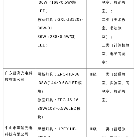
36W
（
168×0.5W/
颗
览室、舞蹈教
LED
）
室）；
教室灯具：
GXL-JS1203-
二类（美术教
36W-01
室、书法教
36W
（
288×0.5W/
颗
室）；
LED
）
三类（计算机教
室、电子阅览
室）
广东普高光电科
黑板灯具：
ZPG-HB-06
Ⅲ
级
一类（普通教
技有限公司
38W(144×0.5W/LED
模
室、实验室、阅
块
)
览室、舞蹈教
教室灯具：
ZPG-JS-16
室）
38W(108×0.5W/LED
模
块
)
中山市宏浦光电
黑板灯具：
HPEY-HB-
Ⅲ
级
一类（普通教
科技有限公司