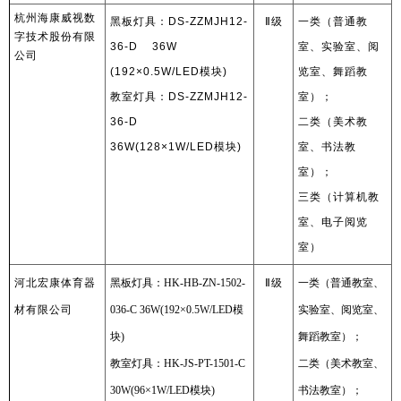
杭州海康威视数
黑板灯具：
DS-ZZMJH12-
Ⅱ
级
一类（普通教
字技术股份有限
36-D 36W
室、实验室、阅
公司
(192×0.5W/LED
模块
)
览室、舞蹈教
教室灯具：
DS-ZZMJH12-
室）；
36-D
二类（美术教
36W(128×1W/LED
模块
)
室、书法教
室）；
三类（计算机教
室、电子阅览
室）
河北宏康体育器
黑板灯具：HK-HB-ZN-1502-
Ⅱ
级
一类（普通教室、
材有限公司
036-C 36W(192×0.5W/LED模
实验室、阅览室、
块)
舞蹈教室）；
教室灯具：HK-JS-PT-1501-C
二类（美术教室、
30W(96×1W/LED模块)
书法教室）；