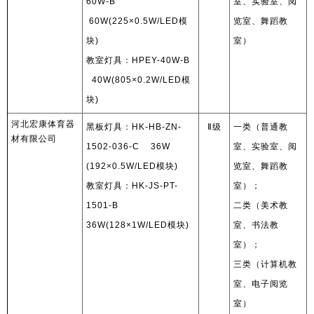
60W-B
室、实验室、阅
60W(225×0.5W/LED
模
览室、舞蹈教
块
)
室）
教室灯具：
HPEY-40W-B
40W(805×0.2W/LED
模
块
)
河北宏康体育器
黑板灯具：
HK-HB-ZN-
Ⅱ
级
一类（普通教
材有限公司
1502-036-C 36W
室、实验室、阅
(192×0.5W/LED
模块
)
览室、舞蹈教
教室灯具：
HK-JS-PT-
室）；
1501-B
二类（美术教
36W(128×1W/LED
模块
)
室、书法教
室）；
三类（计算机教
室、电子阅览
室）