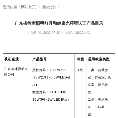
您的位置：
网站首页
通知公告
广东省教室照明灯具和健康光环境认证产品目录
更新时间: 2023-07-20 / 浏览: 12822人次
获证企业
产品型号
等级
适用教室类型
广东基地照明有
黑板灯具：
JH-LW336
Ⅱ
级
一类（普通教
限公司
36W(192×0.5W/LED
模
室、实验室、阅
块
)
览室、舞蹈教
教室灯具：
JK-DK330
室）；
30W(96×1W/LED
模块
)
二类（美术教
室、书法教
室）；